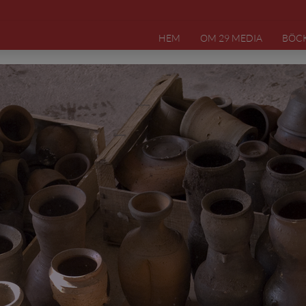
HEM
OM 29 MEDIA
BÖC