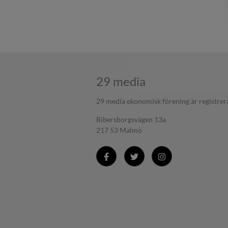
29 media
29 media ekonomisk förening är registrer
Ribersborgsvägen 13a
217 53 Malmö