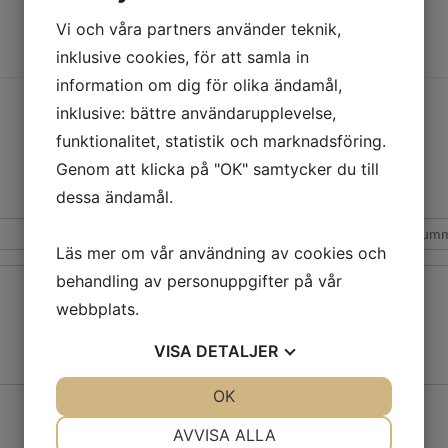
Du kan nå oss via formuläret eller på telefon +46-768 90 66 63.
Vi och våra partners använder teknik,
Foto från filmen
Terre Mémoire
av Peggy Eklöf
inklusive cookies, för att samla in
information om dig för olika ändamål,
inklusive: bättre användarupplevelse,
funktionalitet, statistik och marknadsföring.
Genom att klicka på "OK" samtycker du till
Fyll i era kontaktuppgifter i formuläret nedanför!
dessa ändamål.
Läs mer om vår användning av cookies och
behandling av personuppgifter på vår
webbplats.
VISA
DETALJER
JA
NEJ
OK
JA
NEJ
Skicka
NÖDVÄNDIG
INSTÄLLNINGAR
AVVISA ALLA