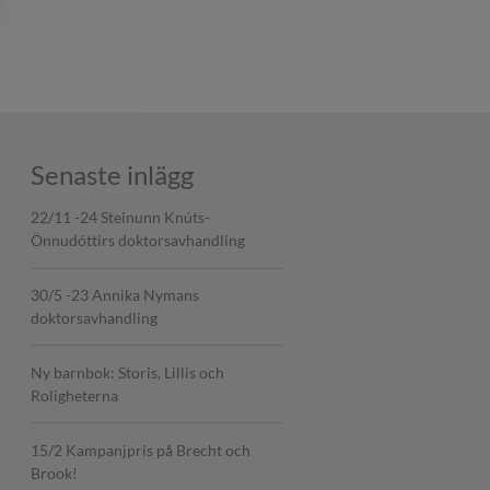
Senaste inlägg
22/11 -24 Steinunn Knúts-
Önnudóttirs doktorsavhandling
30/5 -23 Annika Nymans
doktorsavhandling
Ny barnbok: Storis, Lillis och
Roligheterna
15/2 Kampanjpris på Brecht och
Brook!