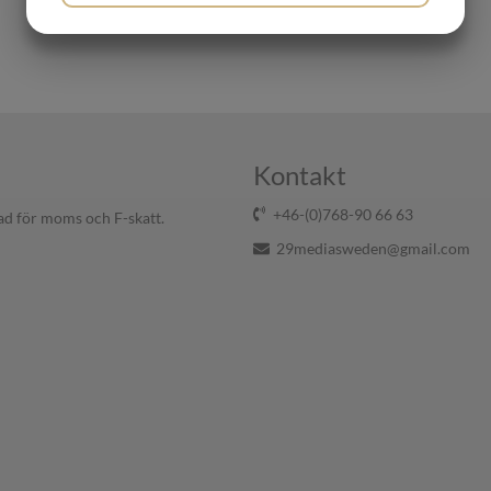
JA
NEJ
JA
NEJ
MARKNADSFÖRING
STATISTIK
Kontakt
+46-(0)768-90 66 63
ad för moms och F-skatt.
29mediasweden@gmail.com