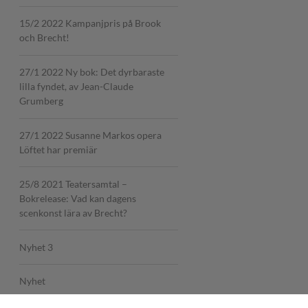
15/2 2022 Kampanjpris på Brook
och Brecht!
27/1 2022 Ny bok: Det dyrbaraste
lilla fyndet, av Jean-Claude
Grumberg
27/1 2022 Susanne Markos opera
Löftet har premiär
25/8 2021 Teatersamtal –
Bokrelease: Vad kan dagens
scenkonst lära av Brecht?
Nyhet 3
Nyhet