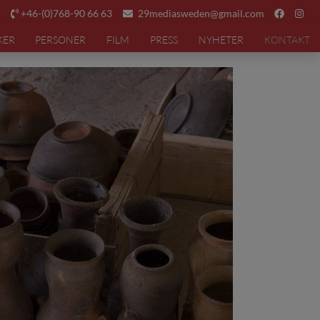
+46-(0)768-90 66 63
29mediasweden@gmail.com
KER
PERSONER
FILM
PRESS
NYHETER
KONTAKT